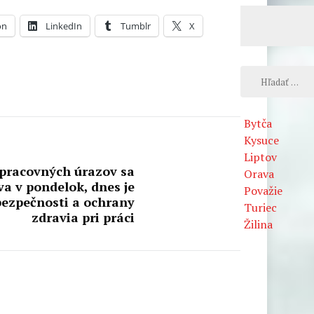
on
LinkedIn
Tumblr
X
Hľadať:
Bytča
Kysuce
Liptov
 pracovných úrazov sa
Orava
áva v pondelok, dnes je
Považie
bezpečnosti a ochrany
Turiec
zdravia pri práci
Žilina