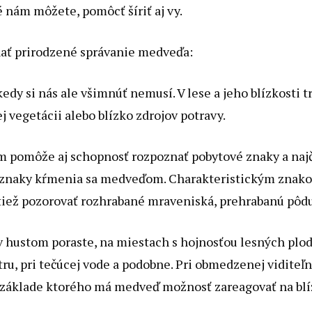
 nám môžete, pomôcť šíriť aj vy.
ať prirodzené správanie medveďa:
dy si nás ale všimnúť nemusí. V lese a jeho blízkosti t
ej vegetácii alebo blízko zdrojov potravy.
pomôže aj schopnosť rozpoznať pobytové znaky a najča
 a znaky kŕmenia sa medveďom. Charakteristickým znako
tiež pozorovať rozhrabané mraveniská, prehrabanú pôd
 hustom poraste, na miestach s hojnosťou lesných plodov
etru, pri tečúcej vode a podobne. Pri obmedzenej vidite
na základe ktorého má medveď možnosť zareagovať na blí