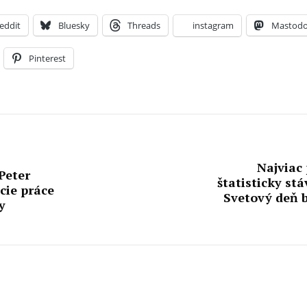
eddit
Bluesky
Threads
instagram
Mastod
Pinterest
Najviac
Peter
štatisticky st
cie práce
Svetový deň 
y