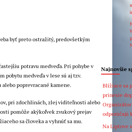
m
i
N
W
p
reba byť preto ostražitý, predovšetkým
N
stejšiu potravu medveďa. Pri pohybe v
Najnovšie s
m pobytu medveďa v lese sú aj tzv.
u alebo poprevracané kamene.
Blížiace sa
prinesie do
, pri zdochlinách, zlej viditeľnosti alebo
Organizátori
ľnosti pomôže akýkoľvek zvukový prejav
odporúčajú 
žiaceho sa človeka a vyhnúť sa mu.
Na Liptove s