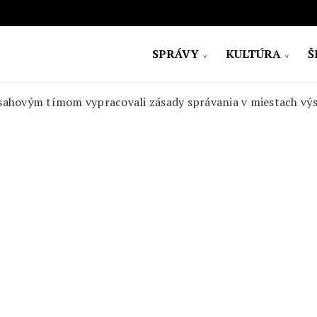
SPRÁVY
KULTÚRA
Š
ovensko
ásahovým tímom vypracovali zásady správania v miestach v