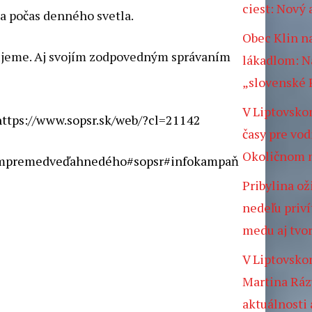
ciest: Nový 
a počas denného svetla.
Obec Klin n
akujeme. Aj svojím zodpovedným správaním
lákadlom: N
„slovenské 
V Liptovskom
https://www.sopsr.sk/web/?cl=21142
časy pre vod
Okoličnom n
ímpremedveďahnedého
#sopsr
#infokampaň
Pribylina ož
nedeľu priv
medu aj tvo
V Liptovsko
Martina Ráz
aktuálnosti 