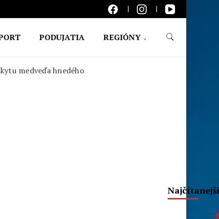
PORT
PODUJATIA
REGIÓNY
ýskytu medveďa hnedého
Najčítanejš
B