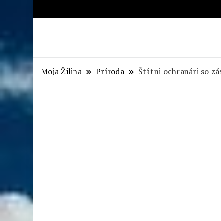
Aktuálne správy – severné Sl
Moja Žilina
Príroda
Štátni ochranári so z