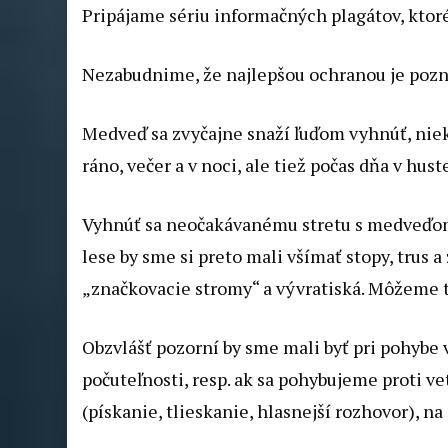
Pripájame sériu informačných plagátov, ktoré
Nezabudnime, že najlepšou ochranou je pozn
Medveď sa zvyčajne snaží ľuďom vyhnúť, nieke
ráno, večer a v noci, ale tiež počas dňa v hust
Vyhnúť sa neočakávanému stretu s medveďom 
lese by sme si preto mali všímať stopy, trus
„značkovacie stromy“ a vývratiská. Môžeme 
Obzvlášť pozorní by sme mali byť pri pohybe v
počuteľnosti, resp. ak sa pohybujeme proti v
(pískanie, tlieskanie, hlasnejší rozhovor), 