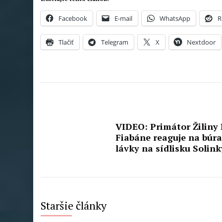
Facebook
E-mail
WhatsApp
R
Tlačiť
Telegram
X
Nextdoor
VIDEO: Primátor Žiliny 
Fiabáne reaguje na búra
lávky na sídlisku Solink
Staršie články