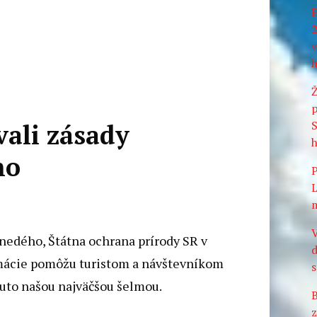
P
2
v
h
Ž
p
S
ali zásady
ho
P
L
m
V
nedého, Štátna ochrana prírody SR v
d
ormácie pomôžu turistom a návštevníkom
s
uto našou najväčšou šelmou.
B
z