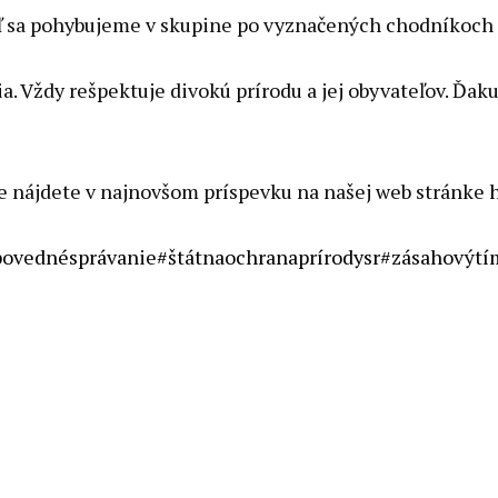
ď sa pohybujeme v skupine po vyznačených chodníkoch 
ia. Vždy rešpektuje divokú prírodu a jej obyvateľov. Ď
ie nájdete v najnovšom príspevku na našej web stránke
povednésprávanie
#štátnaochranaprírodysr
#zásahovýt