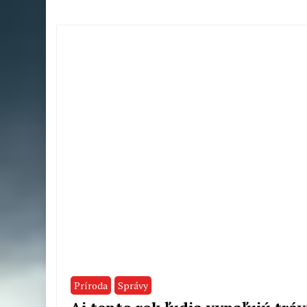
Príroda
Správy