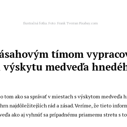
Ilustračná fotka. Foto: Frank Tverran Pixabay.com
 zásahovým tímom vypracov
h výskytu medveďa hnedé
 o tom ako sa správať v miestach s výskytom medveďa h
hrn najdôležitejších rád a zásad. Veríme, že tieto inf
eďa ako aj vyhnúť sa prípadnému priamemu stretu s to