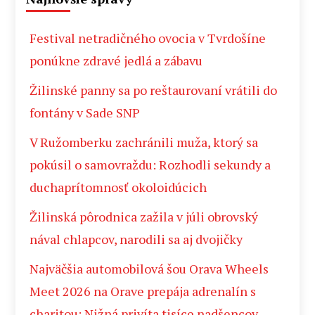
Festival netradičného ovocia v Tvrdošíne
ponúkne zdravé jedlá a zábavu
Žilinské panny sa po reštaurovaní vrátili do
fontány v Sade SNP
V Ružomberku zachránili muža, ktorý sa
pokúsil o samovraždu: Rozhodli sekundy a
duchaprítomnosť okoloidúcich
Žilinská pôrodnica zažila v júli obrovský
nával chlapcov, narodili sa aj dvojičky
Najväčšia automobilová šou Orava Wheels
Meet 2026 na Orave prepája adrenalín s
charitou: Nižná privíta tisíce nadšencov