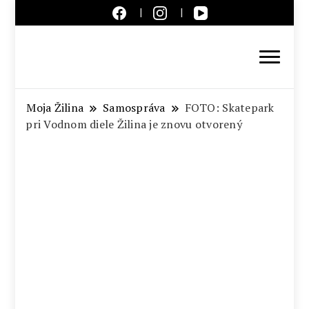
Aktuálne správy – severné
Slovensko
Moja Žilina
Samospráva
FOTO: Skatepark
pri Vodnom diele Žilina je znovu otvorený