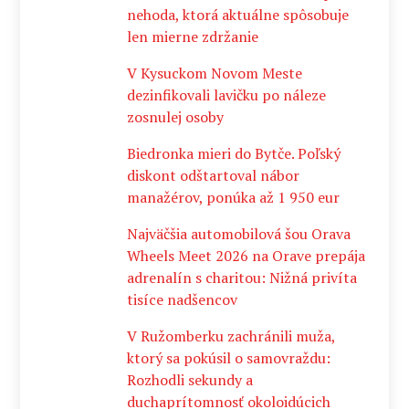
nehoda, ktorá aktuálne spôsobuje
len mierne zdržanie
V Kysuckom Novom Meste
dezinfikovali lavičku po náleze
zosnulej osoby
Biedronka mieri do Bytče. Poľský
diskont odštartoval nábor
manažérov, ponúka až 1 950 eur
Najväčšia automobilová šou Orava
Wheels Meet 2026 na Orave prepája
adrenalín s charitou: Nižná privíta
tisíce nadšencov
V Ružomberku zachránili muža,
ktorý sa pokúsil o samovraždu:
Rozhodli sekundy a
duchaprítomnosť okoloidúcich