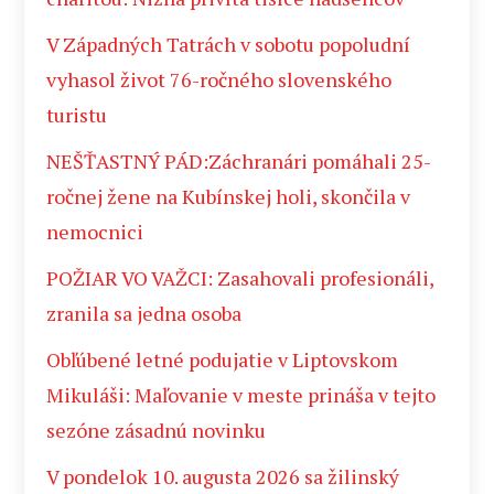
V Západných Tatrách v sobotu popoludní
vyhasol život 76-ročného slovenského
turistu
NEŠŤASTNÝ PÁD:Záchranári pomáhali 25-
ročnej žene na Kubínskej holi, skončila v
nemocnici
POŽIAR VO VAŽCI: Zasahovali profesionáli,
zranila sa jedna osoba
Obľúbené letné podujatie v Liptovskom
Mikuláši: Maľovanie v meste prináša v tejto
sezóne zásadnú novinku
V pondelok 10. augusta 2026 sa žilinský