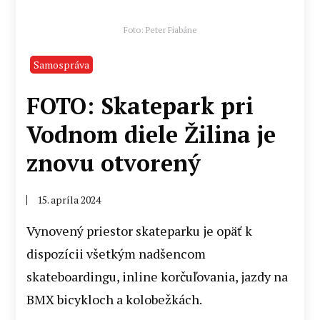
Foto: Peter Fiabáne
Samospráva
FOTO: Skatepark pri
Vodnom diele Žilina je
znovu otvorený
15. apríla 2024
Vynovený priestor skateparku je opäť k
dispozícii všetkým nadšencom
skateboardingu, inline korčuľovania, jazdy na
BMX bicykloch a kolobežkách.