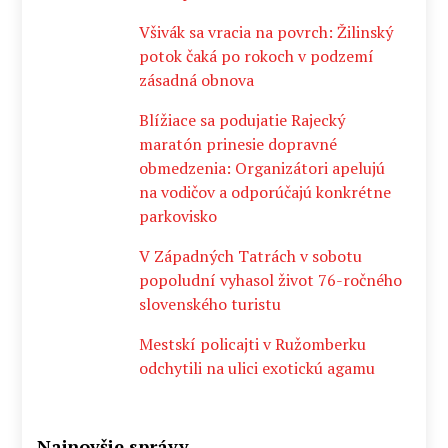
Všivák sa vracia na povrch: Žilinský
potok čaká po rokoch v podzemí
zásadná obnova
Blížiace sa podujatie Rajecký
maratón prinesie dopravné
obmedzenia: Organizátori apelujú
na vodičov a odporúčajú konkrétne
parkovisko
V Západných Tatrách v sobotu
popoludní vyhasol život 76-ročného
slovenského turistu
Mestskí policajti v Ružomberku
odchytili na ulici exotickú agamu
Najnovšie správy