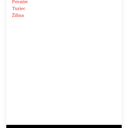
Považie
Turiec
Žilina