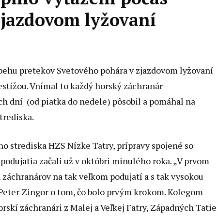
zjazdovom lyžovaní
ebehu pretekov Svetového pohára v zjazdovom lyžovaní
estížou. Vnímal to každý horský záchranár –
och dní (od piatka do nedele) pôsobil a pomáhal na
trediska.
ho strediska HZS Nízke Tatry, prípravy spojené so
odujatia začali už v októbri minulého roka. „V prvom
 záchranárov na tak veľkom podujatí a s tak vysokou
 Peter Zingor o tom, čo bolo prvým krokom. Kolegom
rskí záchranári z Malej a Veľkej Fatry, Západných Tatie