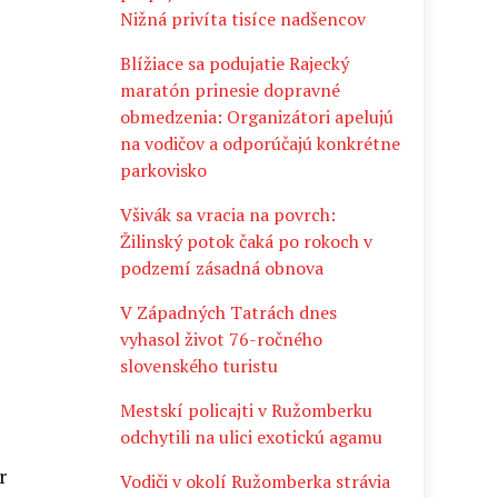
Nižná privíta tisíce nadšencov
Blížiace sa podujatie Rajecký
maratón prinesie dopravné
obmedzenia: Organizátori apelujú
na vodičov a odporúčajú konkrétne
parkovisko
Všivák sa vracia na povrch:
Žilinský potok čaká po rokoch v
podzemí zásadná obnova
V Západných Tatrách dnes
vyhasol život 76-ročného
slovenského turistu
Mestskí policajti v Ružomberku
odchytili na ulici exotickú agamu
r
Vodiči v okolí Ružomberka strávia