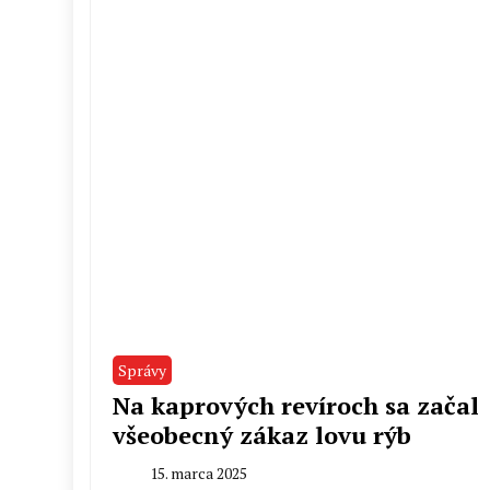
Správy
Na kaprových revíroch sa začal
všeobecný zákaz lovu rýb
15. marca 2025
By