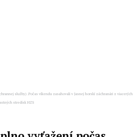
chrannej služby) .Počas víkendu zasahovali v Jasnej horskí záchranári z viacerých
astných stredísk HZS
plno vyťažení počas