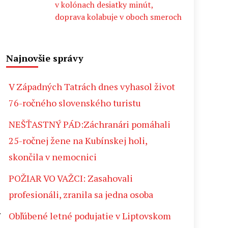
v kolónach desiatky minút,
doprava kolabuje v oboch smeroch
Najnovšie správy
V Západných Tatrách dnes vyhasol život
í
76-ročného slovenského turistu
NEŠŤASTNÝ PÁD:Záchranári pomáhali
25-ročnej žene na Kubínskej holi,
skončila v nemocnici
POŽIAR VO VAŽCI: Zasahovali
profesionáli, zranila sa jedna osoba
.
Obľúbené letné podujatie v Liptovskom