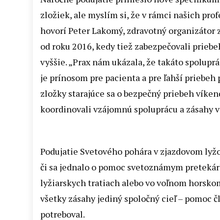
zložiek, ale myslím si, že v rámci našich pro
hovorí Peter Lakomý, zdravotný organizátor z
od roku 2016, kedy tiež zabezpečovali priebe
vyššie. „Prax nám ukázala, že takáto spolup
je prínosom pre pacienta a pre ľahší priebeh
zložky starajúce sa o bezpečný priebeh víkend
koordinovali vzájomnú spoluprácu a zásahy v
Podujatie Svetového pohára v zjazdovom lyžov
či sa jednalo o pomoc svetoznámym pretekárk
lyžiarskych tratiach alebo vo voľnom horskom
všetky zásahy jediný spoločný cieľ – pomoc člo
potreboval.