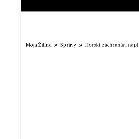
Aktuálne správy – severné Sl
Moja Žilina
Správy
Horskí záchranári napl