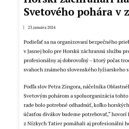
Svetového pohára v 
23. januára 2024
Podieľať sa na organizovaní bezpečného pri
v Jasnej bolo pre Horskú záchrannú službu pr
profesionálny aj dobrovoľný – ktorý počas tr
svahoch známeho slovenského lyžiarskeho s
Podľa slov Petra Zingora, náčelníka Oblastné
Svetovým pohárom a spoluorganizácia tohto p
rade bolo potrebné odhadnúť, koľko horských
účasťou divákov budeme potrebovať,“ hovorí
z Nízkych Tatier pomáhali aj profesionálni ho