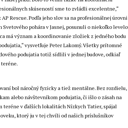
fesionálnych skúseností sme to zvládli excelentne,“
 AP Rescue. Podľa jeho slov sa na profesionálnej úrovni
h Svetového pohára v Jasnej, posunuli o niekoľko levelo
ráca má význam a koordinovanie zložiek z jedného bodu
 podujatia,“ vysvetľuje Peter Lakomý. Všetky prítomné
ového podujatia totiž sídlili v jednej budove, odkiaľ
 teréne.
aní bol náročný fyzicky a tiež mentálne. Bez rozdielu,
am alebo návštevníkom podujatia, či išlo o zásah na
 teréne v ďalších lokalitách Nízkych Tatier, spájal
veku, ktorý ju v tej chvíli od našich príslušníkov