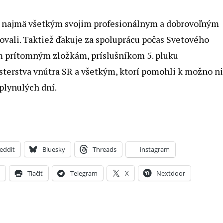
e najmä všetkým svojim profesionálnym a dobrovoľným
ovali. Taktiež ďakuje za spoluprácu počas Svetového
ým prítomným zložkám, príslušníkom 5. pluku
terstva vnútra SR a všetkým, ktorí pomohli k možno n
plynulých dní.
eddit
Bluesky
Threads
instagram
X
Tlačiť
Telegram
X
Nextdoor