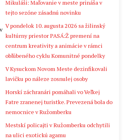
Mikuláši: Maľovanie v meste prináša v
tejto sezóne zásadnú novinku
V pondelok 10. augusta 2026 sa žilinský
v
kultúrny priestor PASÁ:Ž premení na
centrum kreativity a animácie v rámci
obľúbeného cyklu Komunitné pondelky
V Kysuckom Novom Meste dezinfikovali
lavičku po náleze zosnulej osoby
Horskí záchranári pomáhali vo Veľkej
Fatre zranenej turistke. Prevezená bola do
nemocnice v Ružomberku
Mestskí policajti v Ružomberku odchytili
na ulici exotickú agamu