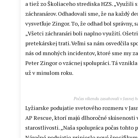
a tiež zo Školiaceho strediska HZS. „Využil
záchranárov. Odhadovali sme, že na každý de
vysvetľuje Zingor. To, že odhad bol správny, 
„Všetci záchranári boli naplno využití. Ošetr
pretekárskej trati. Veľmi sa nám osvedčila s
nás od mnohých incidentov, ktoré sme my zabe
Peter Zingor o vzácnej spolupráci. Tá vznik
už v minulom roku.
Počas víkendu zasahovali v Jasnej h
Lyžiarske podujatie svetového rozmeru v Jas
AP Rescue, ktorí majú dlhoročné skúsenosti
starostlivosti. „Naša spolupráca počas tohto
Náročné podujatie prinieslo nové špecifikum 