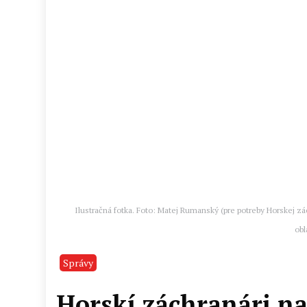
Ilustračná fotka. Foto: Matej Rumanský (pre potreby Horskej zá
obl
Správy
Horskí záchranári na