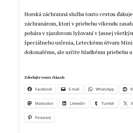
Horská záchranná služba touto cestou ďakuj
záchranárom, ktorí v priebehu víkendu zasah
pohára v zjazdovom lyžovaní v Jasnej všetk
špeciálneho určenia, Leteckému útvaru Minis
dokonalému, ale určite hladkému priebehu u
Zdieľajte tento článok:
Facebook
E-mail
WhatsApp
R
Mastodon
LinkedIn
Tumblr
Pinterest