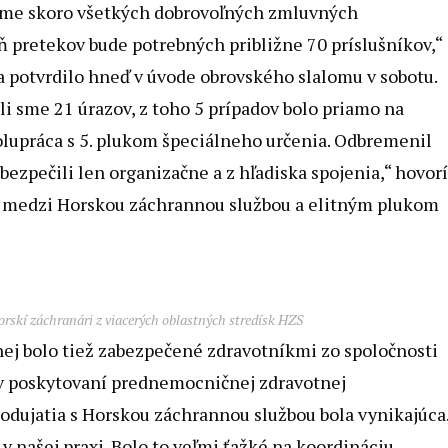
i sme skoro všetkých dobrovoľných zmluvných
ň pretekov bude potrebných približne 70 príslušníkov,“
sa potvrdilo hneď v úvode obrovského slalomu v sobotu.
ili sme 21 úrazov, z toho 5 prípadov bolo priamo na
polupráca s 5. plukom špeciálneho určenia. Odbremenil
zpečili len organizačne a z hľadiska spojenia,“ hovor
la medzi Horskou záchrannou službou a elitným plukom
orskí záchranári z viacerých oblastných stredísk HZS
nej bolo tiež zabezpečené zdravotníkmi zo spoločnosti
 v poskytovaní prednemocničnej zdravotnej
 podujatia s Horskou záchrannou službou bola vynikajúca
v našej praxi. Bolo to veľmi ťažké na koordináciu