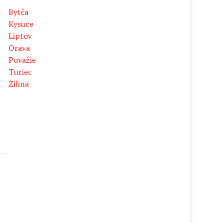
Bytča
Kysuce
Liptov
Orava
Považie
Turiec
Žilina