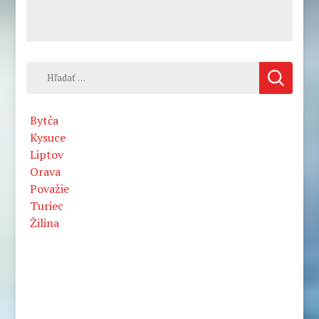
Hľadať:
Bytča
Kysuce
Liptov
Orava
Považie
Turiec
Žilina