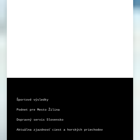
Športové výsledky
Podnet pre Mesto Žilina
Dopravný servis Slovensko
Aktuálna zjazdnosť ciest a horských priechodov