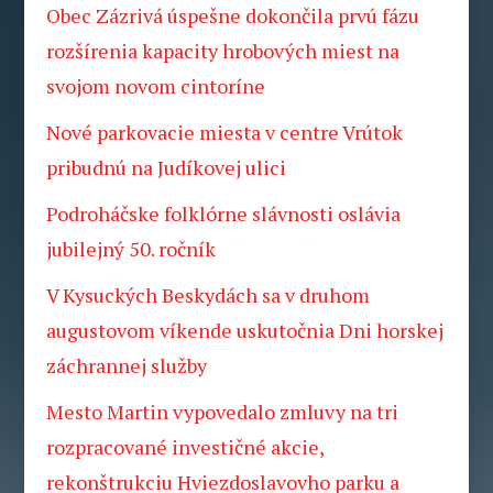
Obec Zázrivá úspešne dokončila prvú fázu
rozšírenia kapacity hrobových miest na
svojom novom cintoríne
Nové parkovacie miesta v centre Vrútok
pribudnú na Judíkovej ulici
Podroháčske folklórne slávnosti oslávia
jubilejný 50. ročník
V Kysuckých Beskydách sa v druhom
augustovom víkende uskutočnia Dni horskej
záchrannej služby
Mesto Martin vypovedalo zmluvy na tri
rozpracované investičné akcie,
rekonštrukciu Hviezdoslavovho parku a