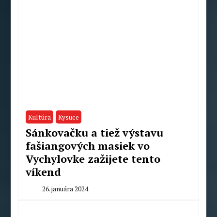
Kultúra
Kysuce
Sánkovačku a tiež výstavu
fašiangových masiek vo
Vychylovke zažijete tento
víkend
26. januára 2024
By
Peter
Mahel