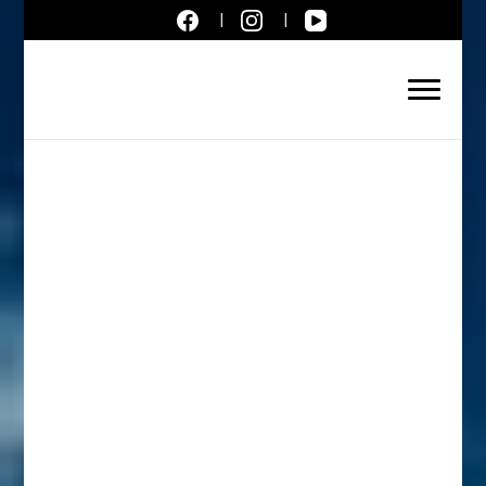
Aktuálne správy – severné
Slovensko