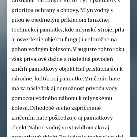
prioritou ochrany a obnovy. Mlyn vodný s
pílou je ojedinelým príkladom funkčnej
technickej pamiatky, kde mlynské stroje, píla
aj osvetlenie objektu fungujú celoročne na
pohon vodným kolesom. V auguste tohto roku
však prívalové dažde a následná povodeň
zničili pamiatkový objekt Hať prislúchajúci k
národnej kultúrnej pamiatke. Zničenie hate
má za následok aj nemožnosť prívodu vody
pomocou vodného náhonu k mlynskému
kolesu. Dlhodobé sucho zapríčinené
zničením hate poškodzuje aj pamiatkový
objekt Náhon vodný so stavidlom ako aj
pamiatkový objekt Zariadenie technologické.