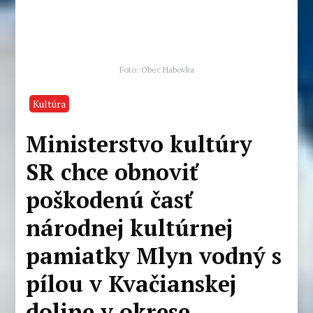
Foto: Obec Habovka
Kultúra
Ministerstvo kultúry
SR chce obnoviť
poškodenú časť
národnej kultúrnej
pamiatky Mlyn vodný s
pílou v Kvačianskej
doline v okrese