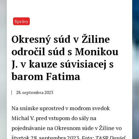
Správy
Okresný súd v Žiline
odročil súd s Monikou
J. v kauze súvisiacej s
barom Fatima
28. septembra 2023
Na snímke uprostred v modrom svedok
Michal V. pred vstupom do sály na
pojednávanie na Okresnom súde v Žiline vo
štvrtok 28. septembra 2023.
Foto: TASR Daniel