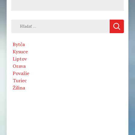
Hľadať:
Bytča
Kysuce
Liptov
Orava
Považie
Turiec
Žilina