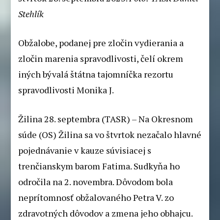
Stehlík
Obžalobe, podanej pre zločin vydierania a
zločin marenia spravodlivosti, čelí okrem
iných bývalá štátna tajomníčka rezortu
spravodlivosti Monika J.
Žilina 28. septembra (TASR) – Na Okresnom
súde (OS) Žilina sa vo štvrtok nezačalo hlavné
pojednávanie v kauze súvisiacej s
trenčianskym barom Fatima. Sudkyňa ho
odročila na 2. novembra. Dôvodom bola
neprítomnosť obžalovaného Petra V. zo
zdravotných dôvodov a zmena jeho obhajcu.