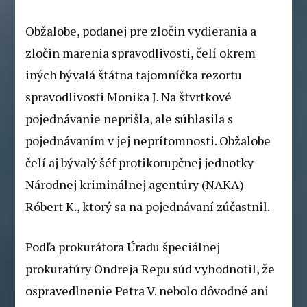
Obžalobe, podanej pre zločin vydierania a
zločin marenia spravodlivosti, čelí okrem
iných bývalá štátna tajomníčka rezortu
spravodlivosti Monika J. Na štvrtkové
pojednávanie neprišla, ale súhlasila s
pojednávaním v jej neprítomnosti. Obžalobe
čelí aj bývalý šéf protikorupčnej jednotky
Národnej kriminálnej agentúry (NAKA)
Róbert K., ktorý sa na pojednávaní zúčastnil.
Podľa prokurátora Úradu špeciálnej
prokuratúry Ondreja Repu súd vyhodnotil, že
ospravedlnenie Petra V. nebolo dôvodné ani