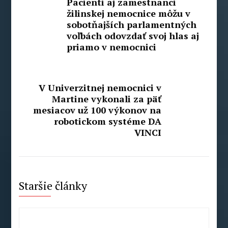
Pacienti aj zamestnanci
žilinskej nemocnice môžu v
sobotňajších parlamentných
voľbách odovzdať svoj hlas aj
priamo v nemocnici
V Univerzitnej nemocnici v
Martine vykonali za päť
mesiacov už 100 výkonov na
robotickom systéme DA
VINCI
Staršie články