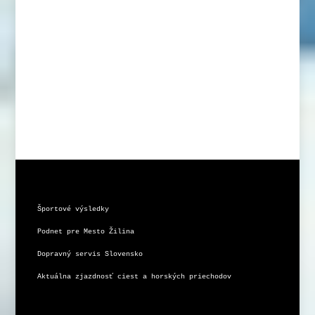
Športové výsledky
Podnet pre Mesto Žilina
Dopravný servis Slovensko
Aktuálna zjazdnosť ciest a horských priechodov