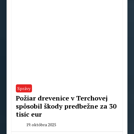
Správy
Požiar drevenice v Terchovej
spôsobil škody predbežne za 30
tisíc eur
19. októbra 2025
By
Radoslav