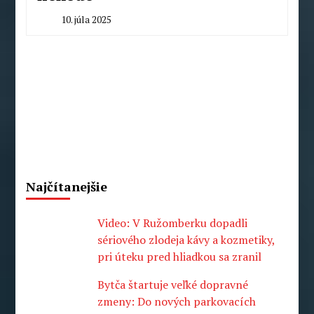
10. júla 2025
By
Milan
Macek
Najčítanejšie
Video: V Ružomberku dopadli
sériového zlodeja kávy a kozmetiky,
pri úteku pred hliadkou sa zranil
Bytča štartuje veľké dopravné
zmeny: Do nových parkovacích