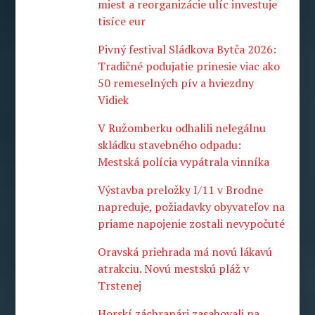
miest a reorganizácie ulíc investuje
tisíce eur
Pivný festival Sládkova Bytča 2026:
Tradičné podujatie prinesie viac ako
50 remeselných pív a hviezdny
Vidiek
V Ružomberku odhalili nelegálnu
skládku stavebného odpadu:
Mestská polícia vypátrala vinníka
Výstavba preložky I/11 v Brodne
napreduje, požiadavky obyvateľov na
priame napojenie zostali nevypočuté
Oravská priehrada má novú lákavú
atrakciu. Novú mestskú pláž v
Trstenej
Horskí záchranári zasahovali na