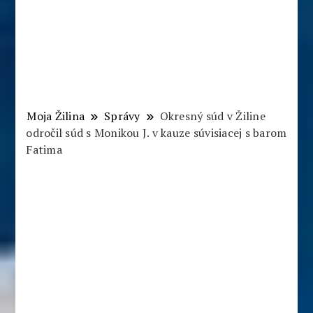
Moja Žilina
Správy
Okresný súd v Žiline
odročil súd s Monikou J. v kauze súvisiacej s barom
Fatima