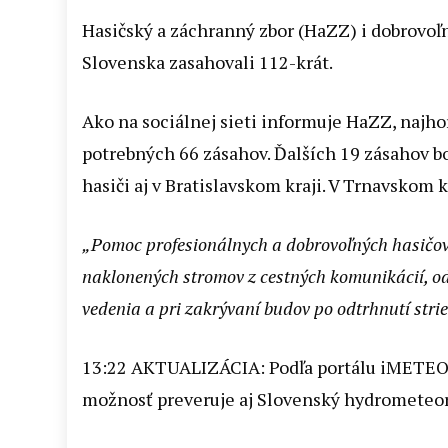
Hasičský a záchranný zbor (HaZZ) i dobrovoľn
Slovenska zasahovali 112-krát.
Ako na sociálnej sieti informuje HaZZ, najhor
potrebných 66 zásahov. Ďalších 19 zásahov b
hasiči aj v Bratislavskom kraji. V Trnavskom k
„Pomoc profesionálnych a dobrovoľných hasičo
naklonených stromov z cestných komunikácií, o
vedenia a pri zakrývaní budov po odtrhnutí strie
13:22 AKTUALIZÁCIA: Podľa portálu iMETEO.s
možnosť preveruje aj Slovenský hydrometeor