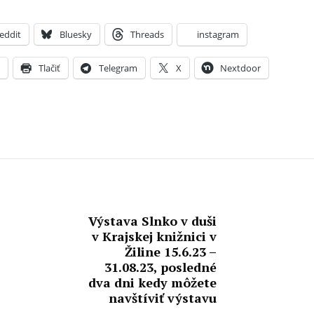
eddit
Bluesky
Threads
instagram
X
Tlačiť
Telegram
X
Nextdoor
Výstava Slnko v duši
v Krajskej knižnici v
Žiline 15.6.23 –
31.08.23, posledné
dva dni kedy môžete
navštíviť výstavu