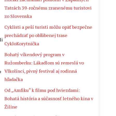
Tatrách 39-ročnému zranenému turistovi
zo Slovenska
Cyklisti a peší turisti môžu opäť bezpečne
prechádzať po obľúbenej trase
li
CykloKorytnička
Bohatý víkendový program v
Ružomberku: Lákadlom sú remeslá vo
Vlkolínci, pivný festival aj rodinná
o
hľadačka
Od „Amfiku“ k filmu pod hviezdami:
Bohatá história a súčasnosť letného kina v
Žiline