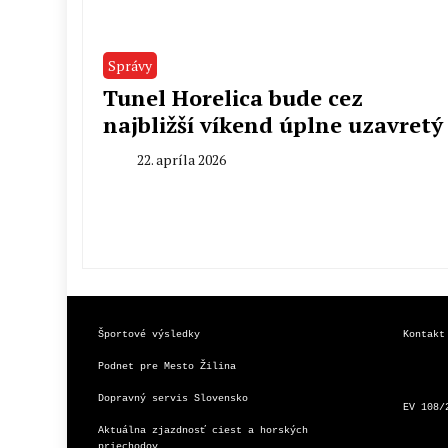
Správy
Tunel Horelica bude cez
najbližší víkend úplne uzavretý
22. apríla 2026
By
Radoslav
Pecko
Športové výsledky
Kontakt
Podnet pre Mesto Žilina
Dopravný servis Slovensko
EV 108/
Aktuálna zjazdnosť ciest a horských 
priechodov