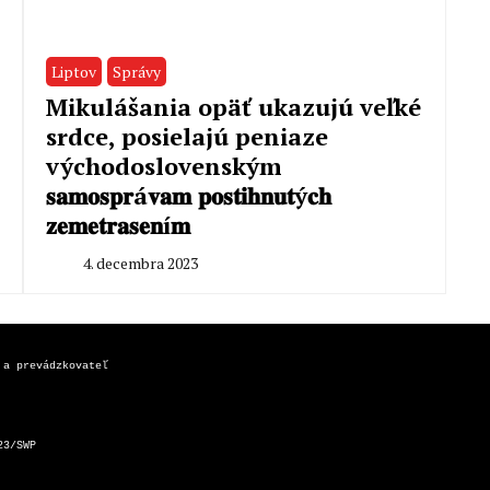
Liptov
Správy
Mikulášania opäť ukazujú veľké
srdce, posielajú peniaze
východoslovenským
𝐬𝐚𝐦𝐨𝐬𝐩𝐫á𝐯𝐚𝐦 𝐩𝐨𝐬𝐭𝐢𝐡𝐧𝐮𝐭ý𝐜𝐡
𝐳𝐞𝐦𝐞𝐭𝐫𝐚𝐬𝐞𝐧í𝐦
4. decembra 2023
By
Radoslav
Pecko
 a prevádzkovateľ
23/SWP