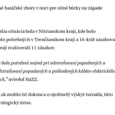
é hasičské zbory v noci pre silné búrky na západe
šia situácia bola v Nitrianskom kraji, kde bolo
olo potrebných v Trenčianskom kraji a 16-krát zasahova
raji realizovali 11 zásahov.
v bola potrebná najmä pri odstraňovaní popadaných a
dstraňovaní popadaných a poškodených káblov elektrickéh
ch,“
uviedol HaZZ.
k mohlo ísť dokonca o ojedinelý výskyt tornáda, túto
ologický ústav.