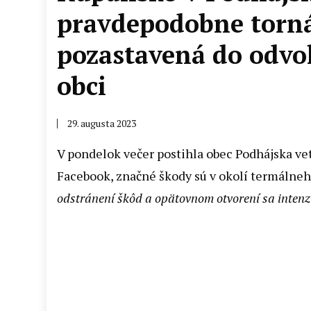
pravdepodobne torná
pozastavená do odvol
obci
29. augusta 2023
V pondelok večer postihla obec Podhájska vet
Facebook, značné škody sú v okolí termálneho
odstránení škôd a opätovnom otvorení sa intenz