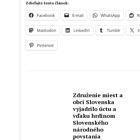
Zdieľajte tento článok:
Facebook
E-mail
WhatsApp
R
Mastodon
LinkedIn
Tumblr
Pinterest
Združenie miest a
obcí Slovenska
vyjadrilo úctu a
vďaku hrdinom
Slovenského
národného
povstania