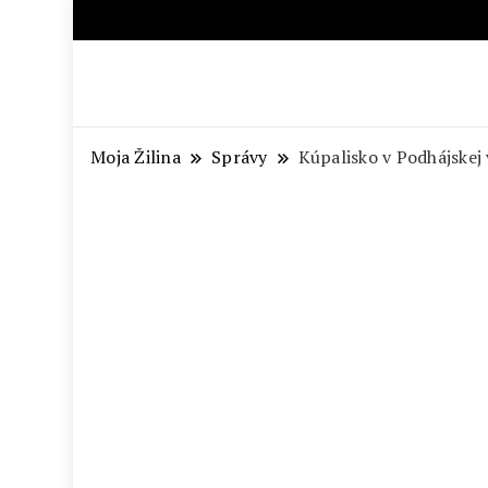
Aktuálne správy – severné Sl
Moja Žilina
Správy
Kúpalisko v Podhájskej