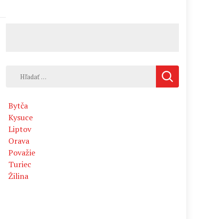
Hľadať:
Bytča
Kysuce
Liptov
Orava
Považie
Turiec
Žilina