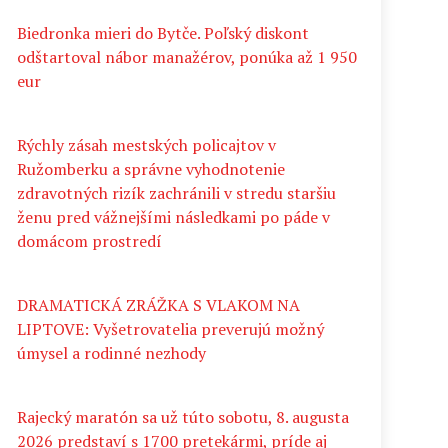
Biedronka mieri do Bytče. Poľský diskont
odštartoval nábor manažérov, ponúka až 1 950
eur
Rýchly zásah mestských policajtov v
Ružomberku a správne vyhodnotenie
zdravotných rizík zachránili v stredu staršiu
ženu pred vážnejšími následkami po páde v
domácom prostredí
DRAMATICKÁ ZRÁŽKA S VLAKOM NA
LIPTOVE: Vyšetrovatelia preverujú možný
úmysel a rodinné nezhody
Rajecký maratón sa už túto sobotu, 8. augusta
2026 predstaví s 1700 pretekármi, príde aj