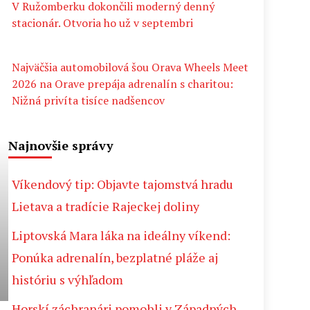
V Ružomberku dokončili moderný denný
stacionár. Otvoria ho už v septembri
Najväčšia automobilová šou Orava Wheels Meet
2026 na Orave prepája adrenalín s charitou:
Nižná privíta tisíce nadšencov
Najnovšie správy
Víkendový tip: Objavte tajomstvá hradu
Lietava a tradície Rajeckej doliny
Liptovská Mara láka na ideálny víkend:
Ponúka adrenalín, bezplatné pláže aj
históriu s výhľadom
Horskí záchranári pomohli v Západných