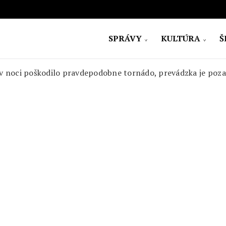
SPRÁVY
KULTÚRA
Š
ovensko
 v noci poškodilo pravdepodobne tornádo, prevádzka je pozas