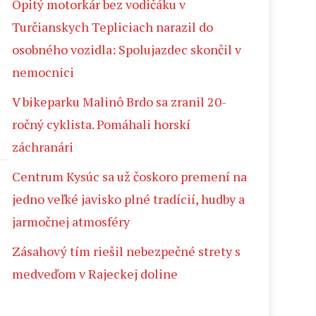
Opitý motorkár bez vodičáku v
Turčianskych Tepliciach narazil do
osobného vozidla: Spolujazdec skončil v
nemocnici
V bikeparku Malinô Brdo sa zranil 20-
ročný cyklista. Pomáhali horskí
záchranári
Centrum Kysúc sa už čoskoro premení na
jedno veľké javisko plné tradícií, hudby a
jarmočnej atmosféry
Zásahový tím riešil nebezpečné strety s
medveďom v Rajeckej doline