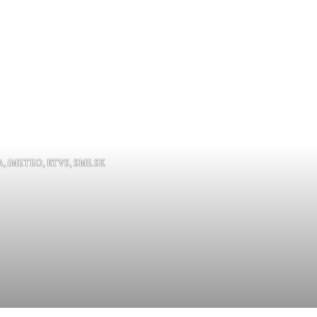
A, iMETEO, RTVS, SME.SK