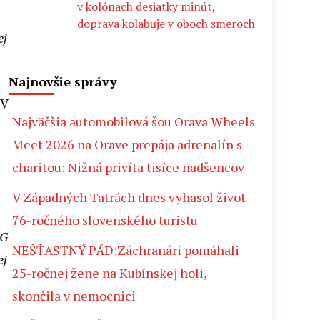
v kolónach desiatky minút,
doprava kolabuje v oboch smeroch
ej
Najnovšie správy
 V
Najväčšia automobilová šou Orava Wheels
Meet 2026 na Orave prepája adrenalín s
charitou: Nižná privíta tisíce nadšencov
V Západných Tatrách dnes vyhasol život
76-ročného slovenského turistu
EG
NEŠŤASTNÝ PÁD:Záchranári pomáhali
ej
25-ročnej žene na Kubínskej holi,
skončila v nemocnici