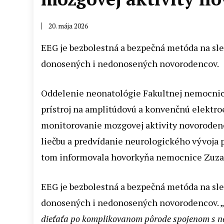
20. mája 2026
EEG je bezbolestná a bezpečná metóda na sle
donosených i nedonosených novorodencov.
Oddelenie neonatológie Fakultnej nemocnice 
prístroj na amplitúdovú a konvenčnú elektro
monitorovanie mozgovej aktivity novorodenc
liečbu a predvídanie neurologického vývoja 
tom informovala hovorkyňa nemocnice Zuzan
EEG je bezbolestná a bezpečná metóda na sle
donosených i nedonosených novorodencov. 
dieťaťa po komplikovanom pôrode spojenom s ne