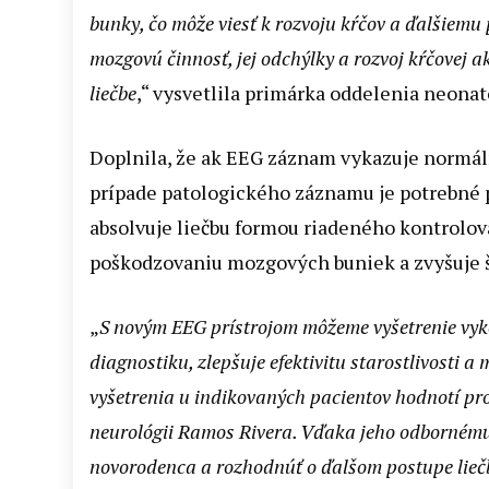
bunky, čo môže viesť k rozvoju kŕčov a ďalšiem
mozgovú činnosť, jej odchýlky a rozvoj kŕčovej 
liečbe
,“ vysvetlila primárka oddelenia neona
Doplnila, že ak EEG záznam vykazuje normálnu
prípade patologického záznamu je potrebné p
absolvuje liečbu formou riadeného kontrolov
poškodzovaniu mozgových buniek a zvyšuje š
„
S novým EEG prístrojom môžeme vyšetrenie vyk
diagnostiku, zlepšuje efektivitu starostlivosti
vyšetrenia u indikovaných pacientov hodnotí pr
neurológii Ramos Rivera. Vďaka jeho odbornému
novorodenca a rozhodnúť o ďalšom postupe lieč