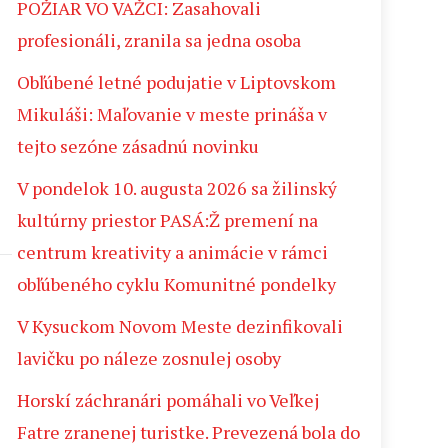
POŽIAR VO VAŽCI: Zasahovali
profesionáli, zranila sa jedna osoba
Obľúbené letné podujatie v Liptovskom
Mikuláši: Maľovanie v meste prináša v
tejto sezóne zásadnú novinku
V pondelok 10. augusta 2026 sa žilinský
kultúrny priestor PASÁ:Ž premení na
centrum kreativity a animácie v rámci
obľúbeného cyklu Komunitné pondelky
V Kysuckom Novom Meste dezinfikovali
lavičku po náleze zosnulej osoby
Horskí záchranári pomáhali vo Veľkej
Fatre zranenej turistke. Prevezená bola do