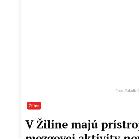
Foto: Fakultná
Žilina
V Žiline majú prístr
mozgovej aktivity n