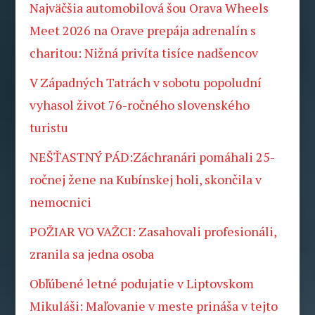
Najväčšia automobilová šou Orava Wheels
Meet 2026 na Orave prepája adrenalín s
charitou: Nižná privíta tisíce nadšencov
V Západných Tatrách v sobotu popoludní
vyhasol život 76-ročného slovenského
turistu
NEŠŤASTNÝ PÁD:Záchranári pomáhali 25-
ročnej žene na Kubínskej holi, skončila v
nemocnici
POŽIAR VO VAŽCI: Zasahovali profesionáli,
zranila sa jedna osoba
Obľúbené letné podujatie v Liptovskom
Mikuláši: Maľovanie v meste prináša v tejto