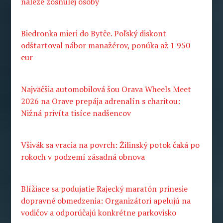
náleze zosnulej osoby
Biedronka mieri do Bytče. Poľský diskont
odštartoval nábor manažérov, ponúka až 1 950
eur
Najväčšia automobilová šou Orava Wheels Meet
2026 na Orave prepája adrenalín s charitou:
Nižná privíta tisíce nadšencov
Všivák sa vracia na povrch: Žilinský potok čaká po
rokoch v podzemí zásadná obnova
Blížiace sa podujatie Rajecký maratón prinesie
dopravné obmedzenia: Organizátori apelujú na
vodičov a odporúčajú konkrétne parkovisko