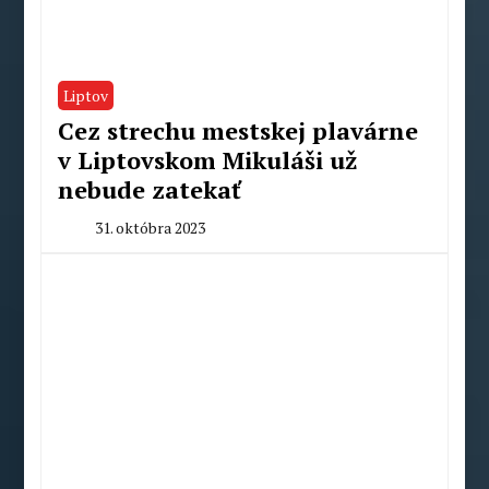
Liptov
Cez strechu mestskej plavárne
v Liptovskom Mikuláši už
nebude zatekať
31. októbra 2023
By
Radoslav
Pecko