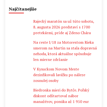
Najčítanejšie
Rajecký maratón sa už túto sobotu,
8. augusta 2026 predstaví s 1700
pretekármi, príde aj Zdeno Chára
Na ceste I/18 za Motorestom Rieka
smerom na Martin sa stala dopravná
nehoda, ktorá aktuálne spôsobuje
len mierne zdržanie
V Kysuckom Novom Meste
dezinfikovali lavičku po náleze
zosnulej osoby
Biedronka mieri do Bytče. Poľský
diskont odštartoval nábor
manažérov, ponúka až 1 950 eur