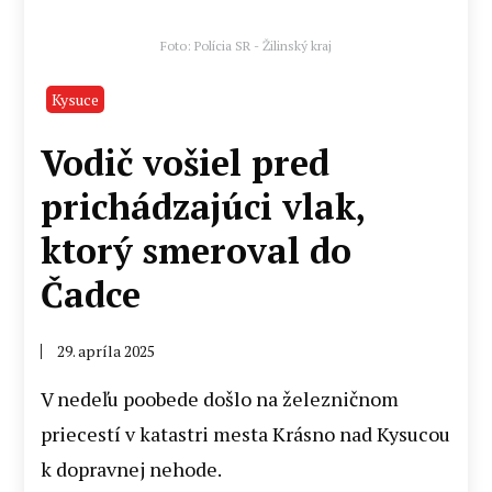
Foto: Polícia SR - Žilinský kraj
Kysuce
Vodič vošiel pred
prichádzajúci vlak,
ktorý smeroval do
Čadce
29. apríla 2025
V
nedeľu poobede došlo na železničnom
priecestí v katastri mesta Krásno nad Kysucou
k dopravnej nehode.