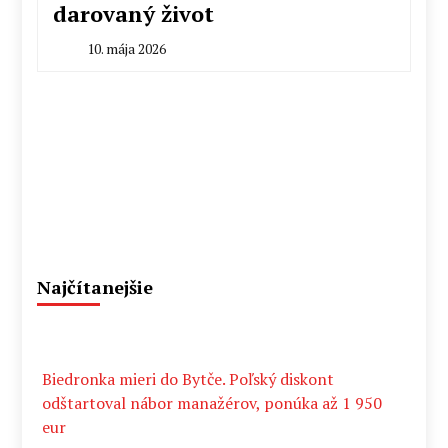
darovaný život
10. mája 2026
By
Peter
Mahel
Najčítanejšie
Biedronka mieri do Bytče. Poľský diskont
odštartoval nábor manažérov, ponúka až 1 950
eur