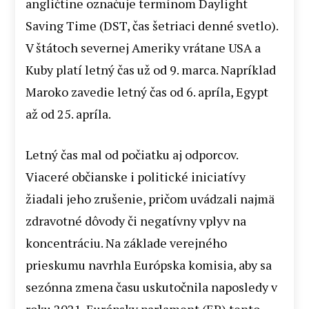
angličtine označuje termínom Daylight
Saving Time (DST, čas šetriaci denné svetlo).
V štátoch severnej Ameriky vrátane USA a
Kuby platí letný čas už od 9. marca. Napríklad
Maroko zavedie letný čas od 6. apríla, Egypt
až od 25. apríla.
Letný čas mal od počiatku aj odporcov.
Viaceré občianske i politické iniciatívy
žiadali jeho zrušenie, pričom uvádzali najmä
zdravotné dôvody či negatívny vplyv na
koncentráciu. Na základe verejného
prieskumu navrhla Európska komisia, aby sa
sezónna zmena času uskutočnila naposledy v
roku 2021. Európsky parlament (EP) tento