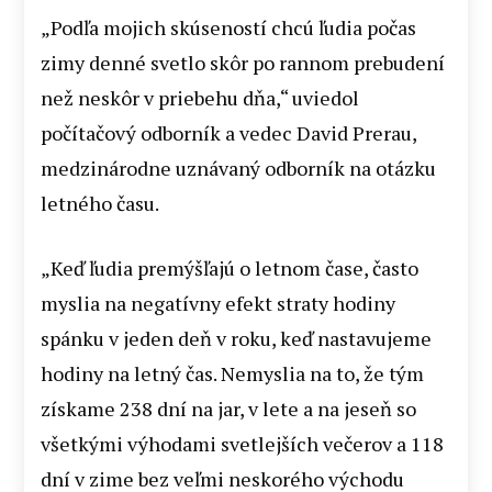
„Podľa mojich skúseností chcú ľudia počas
zimy denné svetlo skôr po rannom prebudení
než neskôr v priebehu dňa,“ uviedol
počítačový odborník a vedec David Prerau,
medzinárodne uznávaný odborník na otázku
letného času.
„Keď ľudia premýšľajú o letnom čase, často
myslia na negatívny efekt straty hodiny
spánku v jeden deň v roku, keď nastavujeme
hodiny na letný čas. Nemyslia na to, že tým
získame 238 dní na jar, v lete a na jeseň so
všetkými výhodami svetlejších večerov a 118
dní v zime bez veľmi neskorého východu