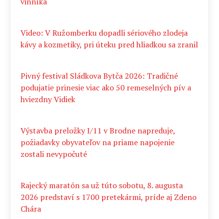
vinníka
Video: V Ružomberku dopadli sériového zlodeja
kávy a kozmetiky, pri úteku pred hliadkou sa zranil
Pivný festival Sládkova Bytča 2026: Tradičné
podujatie prinesie viac ako 50 remeselných pív a
hviezdny Vidiek
Výstavba preložky I/11 v Brodne napreduje,
požiadavky obyvateľov na priame napojenie
zostali nevypočuté
Rajecký maratón sa už túto sobotu, 8. augusta
2026 predstaví s 1700 pretekármi, príde aj Zdeno
Chára