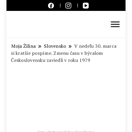
Aktuálne správy – severné
Slovensko
Moja Žilina
Slovensko
V nedeľu 30. marca
si kratšie pospíme. Zmenu času v bývalom
Československu zaviedli v roku 1979
Foto: shutterstock/Freedom Master