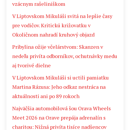
vzácnym rašeliniškom
V Liptovskom Mikuláši svitá na lepšie časy
pre vodičov. Kritickú križovatku v
Okoličnom nahradí kruhový objazd
Pribylina ožije včelárstvom: Skanzen v
nedeľu privíta odborníkov, ochutnávky medu
aj tvorivé dielne
V Liptovskom Mikuláši si uctili pamiatku
Martina Rázusa: Jeho odkaz nestráca na
aktuálnosti ani po 89 rokoch
Najväčšia automobilová šou Orava Wheels
Meet 2026 na Orave prepája adrenalín s
charitou: Nižná privíta tisíce nadšencov