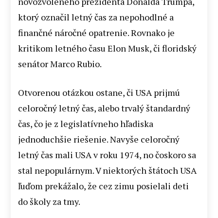
novozvoleného prezidenta Donalda Trumpa,
ktorý označil letný čas za nepohodlné a
finančné náročné opatrenie. Rovnako je
kritikom letného času Elon Musk, či floridský
senátor Marco Rubio.
Otvorenou otázkou ostane, či USA prijmú
celoročný letný čas, alebo trvalý štandardný
čas, čo je z legislatívneho hľadiska
jednoduchšie riešenie. Navyše celoročný
letný čas mali USA v roku 1974, no čoskoro sa
stal nepopulárnym. V niektorých štátoch USA
ľuďom prekážalo, že cez zimu posielali deti
do školy za tmy.