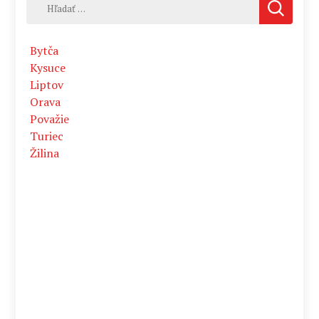
Hľadať:
Bytča
Kysuce
Liptov
Orava
Považie
Turiec
Žilina