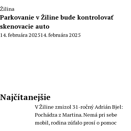
Žilina
Parkovanie v Žiline bude kontrolovať
skenovacie auto
By
14. februára 2025
14. februára 2025
Milan
Macek
Najčítanejšie
V Žiline zmizol 31-ročný Adrián Bjel:
Pochádza z Martina. Nemá pri sebe
mobil, rodina zúfalo prosí o pomoc