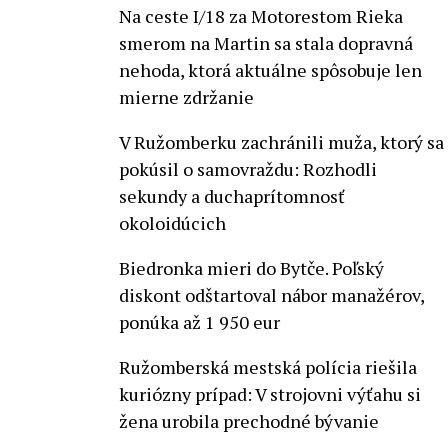
Na ceste I/18 za Motorestom Rieka
smerom na Martin sa stala dopravná
nehoda, ktorá aktuálne spôsobuje len
mierne zdržanie
V Ružomberku zachránili muža, ktorý sa
pokúsil o samovraždu: Rozhodli
sekundy a duchaprítomnosť
okoloidúcich
Biedronka mieri do Bytče. Poľský
diskont odštartoval nábor manažérov,
ponúka až 1 950 eur
Ružomberská mestská polícia riešila
kuriózny prípad: V strojovni výťahu si
žena urobila prechodné bývanie