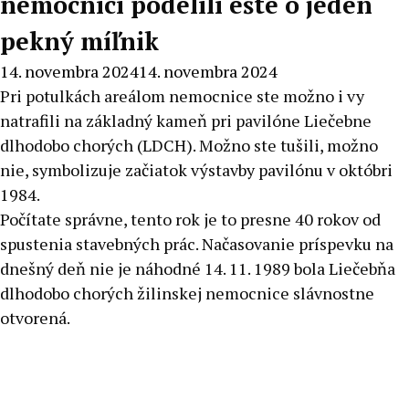
nemocnici podelili ešte o jeden
pekný míľnik
14. novembra 2024
14. novembra 2024
Pri potulkách areálom nemocnice ste možno i vy
natrafili na základný kameň pri pavilóne Liečebne
dlhodobo chorých (LDCH). Možno ste tušili, možno
nie, symbolizuje začiatok výstavby pavilónu v októbri
1984.
Počítate správne, tento rok je to presne 40 rokov od
spustenia stavebných prác. Načasovanie príspevku na
dnešný deň nie je náhodné 14. 11. 1989 bola Liečebňa
dlhodobo chorých žilinskej nemocnice slávnostne
otvorená.