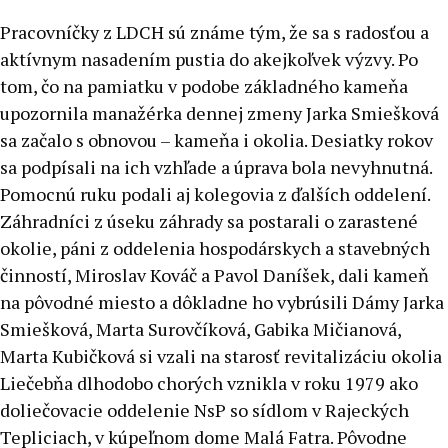
Pracovníčky z LDCH sú známe tým, že sa s radosťou a
aktívnym nasadením pustia do akejkoľvek výzvy. Po
tom, čo na pamiatku v podobe základného kameňa
upozornila manažérka dennej zmeny Jarka Smiešková
sa začalo s obnovou – kameňa i okolia. Desiatky rokov
sa podpísali na ich vzhľade a úprava bola nevyhnutná.
Pomocnú ruku podali aj kolegovia z ďalších oddelení.
Záhradníci z úseku záhrady sa postarali o zarastené
okolie, páni z oddelenia hospodárskych a stavebných
činností, Miroslav Kováč a Pavol Daníšek, dali kameň
na pôvodné miesto a dôkladne ho vybrúsili Dámy Jarka
Smiešková, Marta Surovčíková, Gabika Mičianová,
Marta Kubičková si vzali na starosť revitalizáciu okolia
Liečebňa dlhodobo chorých vznikla v roku 1979 ako
doliečovacie oddelenie NsP so sídlom v Rajeckých
Tepliciach, v kúpeľnom dome Malá Fatra. Pôvodne