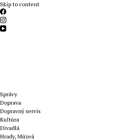
Skip to content
Aktuálne správy – severné Slovensko
Správy
Doprava
Dopravný servis
Kultúra
Divadlá
Hrady, Múzeá