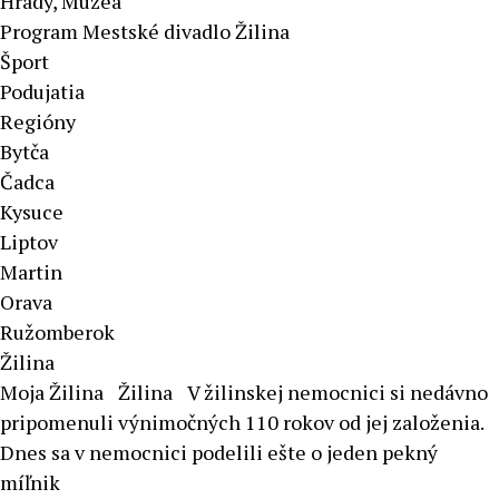
Hrady, Múzeá
Program Mestské divadlo Žilina
Šport
Podujatia
Regióny
Bytča
Čadca
Kysuce
Liptov
Martin
Orava
Ružomberok
Žilina
Moja Žilina
Žilina
V žilinskej nemocnici si nedávno
pripomenuli výnimočných 110 rokov od jej založenia.
Dnes sa v nemocnici podelili ešte o jeden pekný
míľnik