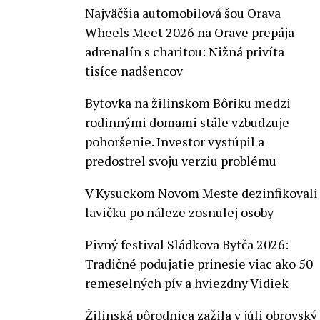
Najväčšia automobilová šou Orava
Wheels Meet 2026 na Orave prepája
adrenalín s charitou: Nižná privíta
tisíce nadšencov
Bytovka na žilinskom Bôriku medzi
rodinnými domami stále vzbudzuje
pohoršenie. Investor vystúpil a
predostrel svoju verziu problému
V Kysuckom Novom Meste dezinfikovali
lavičku po náleze zosnulej osoby
Pivný festival Sládkova Bytča 2026:
Tradičné podujatie prinesie viac ako 50
remeselných pív a hviezdny Vidiek
Žilinská pôrodnica zažila v júli obrovský