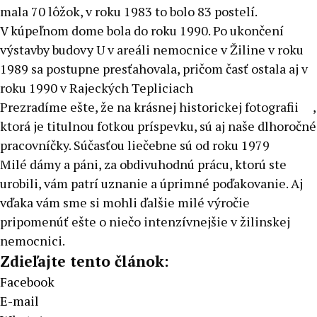
mala 70 lôžok, v roku 1983 to bolo 83 postelí.
V kúpeľnom dome bola do roku 1990. Po ukončení
výstavby budovy U v areáli nemocnice v Žiline v roku
1989 sa postupne presťahovala, pričom časť ostala aj v
roku 1990 v Rajeckých Tepliciach
Prezradíme ešte, že na krásnej historickej fotografii
,
ktorá je titulnou fotkou príspevku, sú aj naše dlhoročné
pracovníčky. Súčasťou liečebne sú od roku 1979
Milé dámy a páni, za obdivuhodnú prácu, ktorú ste
urobili, vám patrí uznanie a úprimné poďakovanie. Aj
vďaka vám sme si mohli ďalšie milé výročie
pripomenúť ešte o niečo intenzívnejšie v žilinskej
nemocnici.
Zdieľajte tento článok:
Facebook
E-mail