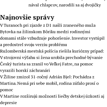
nával chlapcov, narodili sa aj dvojičky
Najnovšie správy
V Turanoch pri zjazde z D1 našli zraneného muža
Bytovka na žilinskom Bôriku medzi rodinnými
domami stále vzbudzuje pohoršenie. Investor vystúpil
a predostrel svoju verziu problému
Ružomberská mestská polícia riešila kuriózny prípad:
V strojovni výťahu si žena urobila prechodné bývanie
Český turista sa zranil vo Veľkej Fatre, na pomoc
vyrazili horskí záchranári
V Žiline zmizol 31-ročný Adrián Bjel: Pochádza z
Martina. Nemá pri sebe mobil, rodina zúfalo prosí o
pomoc
V Martine rozširujú možnosti liečby detskej úzkosti aj
depresie