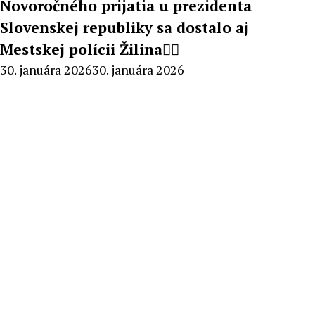
Novoročného prijatia u prezidenta
Slovenskej republiky sa dostalo aj
Mestskej polícii Žilina👮‍♂️
By
30. januára 2026
30. januára 2026
Radoslav
Pecko