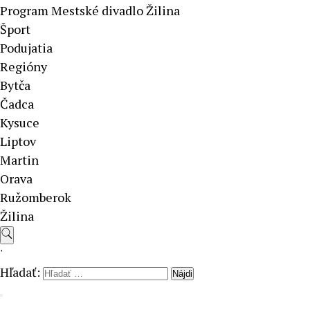
Program Mestské divadlo Žilina
Šport
Podujatia
Regióny
Bytča
Čadca
Kysuce
Liptov
Martin
Orava
Ružomberok
Žilina
'
Hľadať: