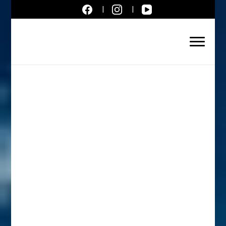
Aktuálne správy – severné
Slovensko