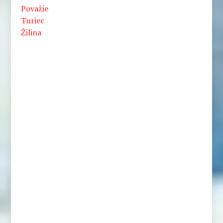
Považie
Turiec
Žilina