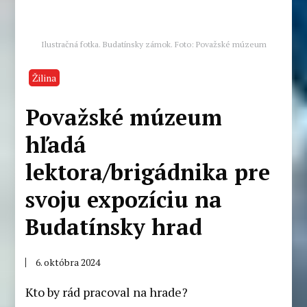
Ilustračná fotka. Budatínsky zámok. Foto: Považské múzeum
Žilina
Považské múzeum
hľadá
lektora/brigádnika pre
svoju expozíciu na
Budatínsky hrad
6. októbra 2024
Kto by rád pracoval na hrade?