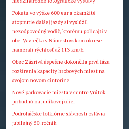
medzinárodné fotografické výstavy
Pokutu vo výške 600 eur a okamžité
stopnutie ďalšej jazdy si vyslúžil
nezodpovedný vodič, ktorému policajti v
obci Vavrečka v Námestovskom okrese
namerali rýchlosť až 113 km/h
Obec Zázrivá úspešne dokončila prvú fázu
rozšírenia kapacity hrobových miest na
svojom novom cintoríne
Nové parkovacie miesta v centre Vrútok
pribudnú na Judíkovej ulici
Podroháčske folklórne slávnosti oslávia
jubilejný 50. ročník