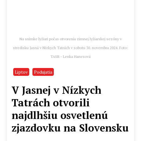
Na snímke lyžiari počas otvorenia zimnej lyžiarskej sezóny v
stredisku Jasná v Nízkych Tatrách v sobotu 30. novembra 2024. Foto:
TASR - Lenka Hanesová
Liptov
Podujatia
V Jasnej v Nízkych
Tatrách otvorili
najdlhšiu osvetlenú
zjazdovku na Slovensku