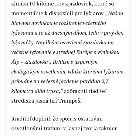
zhruba 10 kilometrov zjazdoviek, ktoré sú
momentálne k dispozícii pre lyžiarov.
„Našou
hlavnou novinkou je rozšírenie večerného
lyžovania a to už dnešným dňom, teda v prvý deň
lyžovačky. Najdlhšia osvetlená zjazdovka na
večerné lyžovanie v strednej Európe s výnimkou
Álp – zjazdovka z Brhlísk s úsporným
ekologickým osvetlením, vďaka ktorému lyžiarom
pribudne na večerné jazdenie parádna 2,7
kilometra dlhá trasa,“
zdôraznil riaditeľ
strediska Jasná Jiří Trumpeš.
Riaditeľ doplnil, že spolu s ostatnými
osvetlenými traťami v Jasnej tvoria takmer