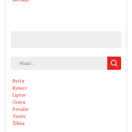
Hľadať:
Bytča
Kysuce
Liptov
Orava
Považie
Turiec
Žilina