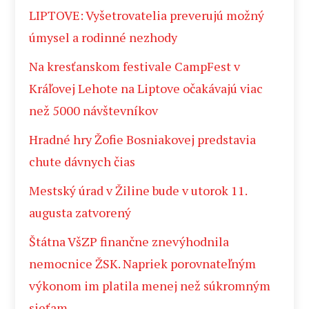
LIPTOVE: Vyšetrovatelia preverujú možný
úmysel a rodinné nezhody
Na kresťanskom festivale CampFest v
Kráľovej Lehote na Liptove očakávajú viac
než 5000 návštevníkov
Hradné hry Žofie Bosniakovej predstavia
chute dávnych čias
Mestský úrad v Žiline bude v utorok 11.
augusta zatvorený
Štátna VšZP finančne znevýhodnila
nemocnice ŽSK. Napriek porovnateľným
výkonom im platila menej než súkromným
sieťam