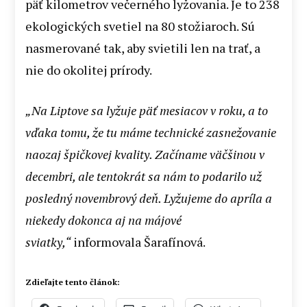
päť kilometrov večerného lyžovania. Je to 238
ekologických svetiel na 80 stožiaroch. Sú
nasmerované tak, aby svietili len na trať, a
nie do okolitej prírody.
„Na Liptove sa lyžuje päť mesiacov v roku, a to
vďaka tomu, že tu máme technické zasnežovanie
naozaj špičkovej kvality. Začíname väčšinou v
decembri, ale tentokrát sa nám to podarilo už
posledný novembrový deň. Lyžujeme do apríla a
niekedy dokonca aj na májové
sviatky,“
informovala Šarafínová.
Zdieľajte tento článok: