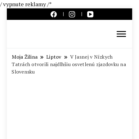
/ vypnute reklamy /*
Aktuálne správy – severné
Slovensko
Moja Žilina
Liptov
V Jasnej v Nízkych
Tatrách otvorili najdlhšiu osvetlenú zjazdovku na
Slovensku