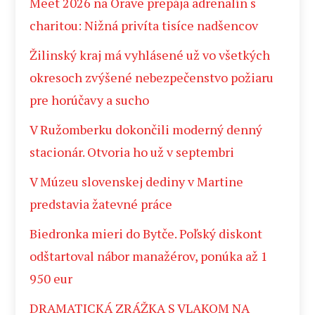
Meet 2026 na Orave prepája adrenalín s
charitou: Nižná privíta tisíce nadšencov
Žilinský kraj má vyhlásené už vo všetkých
okresoch zvýšené nebezpečenstvo požiaru
pre horúčavy a sucho
V Ružomberku dokončili moderný denný
stacionár. Otvoria ho už v septembri
V Múzeu slovenskej dediny v Martine
predstavia žatevné práce
Biedronka mieri do Bytče. Poľský diskont
odštartoval nábor manažérov, ponúka až 1
950 eur
DRAMATICKÁ ZRÁŽKA S VLAKOM NA