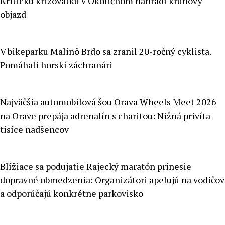
Kritickú križovatku v Okoličnom nahradí kruhový
objazd
V bikeparku Malinô Brdo sa zranil 20-ročný cyklista.
Pomáhali horskí záchranári
Najväčšia automobilová šou Orava Wheels Meet 2026
na Orave prepája adrenalín s charitou: Nižná privíta
tisíce nadšencov
Blížiace sa podujatie Rajecký maratón prinesie
dopravné obmedzenia: Organizátori apelujú na vodičov
a odporúčajú konkrétne parkovisko