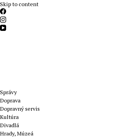
Skip to content
Aktuálne správy – severné Slovensko
Správy
Doprava
Dopravný servis
Kultúra
Divadlá
Hrady, Múzeá