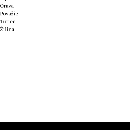
Orava
Považie
Turiec
Žilina
Športové výsledky