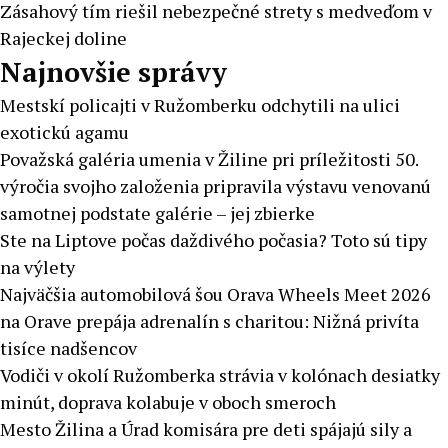
Zásahový tím riešil nebezpečné strety s medveďom v
Rajeckej doline
Najnovšie správy
Mestskí policajti v Ružomberku odchytili na ulici
exotickú agamu
Považská galéria umenia v Žiline pri príležitosti 50.
výročia svojho založenia pripravila výstavu venovanú
samotnej podstate galérie – jej zbierke
Ste na Liptove počas daždivého počasia? Toto sú tipy
na výlety
Najväčšia automobilová šou Orava Wheels Meet 2026
na Orave prepája adrenalín s charitou: Nižná privíta
tisíce nadšencov
Vodiči v okolí Ružomberka strávia v kolónach desiatky
minút, doprava kolabuje v oboch smeroch
Mesto Žilina a Úrad komisára pre deti spájajú sily a