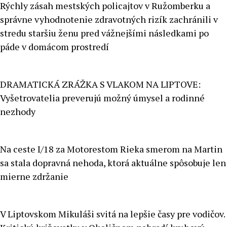
Rýchly zásah mestských policajtov v Ružomberku a
správne vyhodnotenie zdravotných rizík zachránili v
stredu staršiu ženu pred vážnejšími následkami po
páde v domácom prostredí
DRAMATICKÁ ZRÁŽKA S VLAKOM NA LIPTOVE:
Vyšetrovatelia preverujú možný úmysel a rodinné
nezhody
Na ceste I/18 za Motorestom Rieka smerom na Martin
sa stala dopravná nehoda, ktorá aktuálne spôsobuje len
mierne zdržanie
V Liptovskom Mikuláši svitá na lepšie časy pre vodičov.