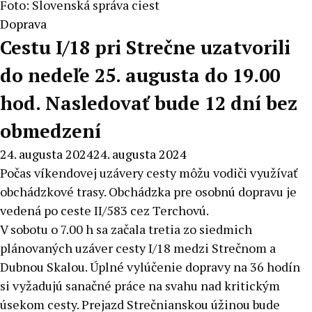
Foto: Slovenská správa ciest
Doprava
Cestu I/18 pri Strečne uzatvorili
do nedeľe 25. augusta do 19.00
hod. Nasledovať bude 12 dní bez
obmedzení
24. augusta 2024
24. augusta 2024
Počas víkendovej uzávery cesty môžu vodiči využívať
obchádzkové trasy. Obchádzka pre osobnú dopravu je
vedená po ceste II/583 cez Terchovú.
V sobotu o 7.00 h sa začala tretia zo siedmich
plánovaných uzáver cesty I/18 medzi Strečnom a
Dubnou Skalou. Úplné vylúčenie dopravy na 36 hodín
si vyžadujú sanačné práce na svahu nad kritickým
úsekom cesty. Prejazd Strečnianskou úžinou bude