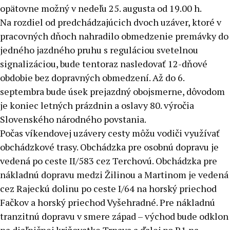
opätovne možný v nedeľu 25. augusta od 19.00 h.
Na rozdiel od predchádzajúcich dvoch uzáver, ktoré v
pracovných dňoch nahradilo obmedzenie premávky do
jedného jazdného pruhu s reguláciou svetelnou
signalizáciou, bude tentoraz nasledovať 12-dňové
obdobie bez dopravných obmedzení. Až do 6.
septembra bude úsek prejazdný obojsmerne, dôvodom
je koniec letných prázdnin a oslavy 80. výročia
Slovenského národného povstania.
Počas víkendovej uzávery cesty môžu vodiči využívať
obchádzkové trasy. Obchádzka pre osobnú dopravu je
vedená po ceste II/583 cez Terchovú. Obchádzka pre
nákladnú dopravu medzi Žilinou a Martinom je vedená
cez Rajeckú dolinu po ceste I/64 na horský priechod
Fačkov a horský priechod Vyšehradné. Pre nákladnú
tranzitnú dopravu v smere západ – východ bude odklon