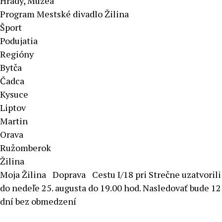
Hrady, Múzeá
Program Mestské divadlo Žilina
Šport
Podujatia
Regióny
Bytča
Čadca
Kysuce
Liptov
Martin
Orava
Ružomberok
Žilina
Moja Žilina
Doprava
Cestu I/18 pri Strečne uzatvorili
do nedeľe 25. augusta do 19.00 hod. Nasledovať bude 12
dní bez obmedzení