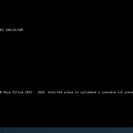
Podnet pre Mesto Žilina
Dopravný servis Slovensko
Aktuálna zjazdnosť ciest a horských priechodov
Kontakt a prevádzkovateľ
EV 108/23/SWP
Kontaktný formulár
Zásady ochrany osobných údajov