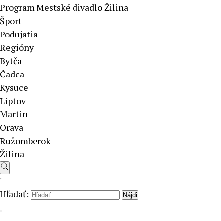
Program Mestské divadlo Žilina
Šport
Podujatia
Regióny
Bytča
Čadca
Kysuce
Liptov
Martin
Orava
Ružomberok
Žilina
'
Hľadať: