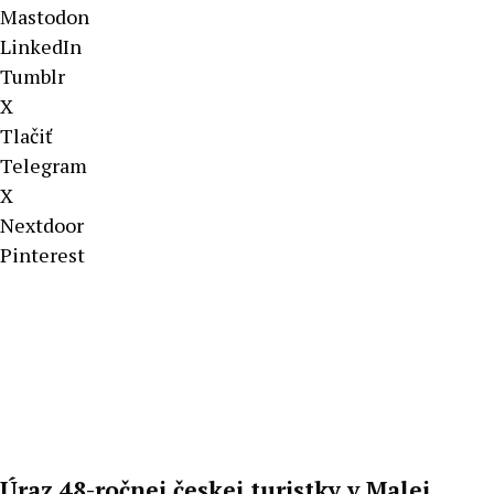
Mastodon
LinkedIn
Tumblr
X
Tlačiť
Telegram
X
Nextdoor
Pinterest
Úraz 48-ročnej českej turistky v Malej