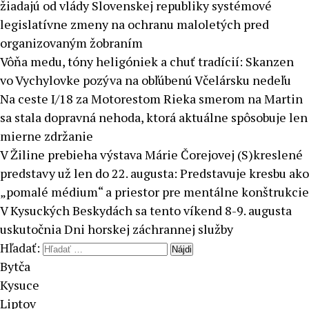
žiadajú od vlády Slovenskej republiky systémové
legislatívne zmeny na ochranu maloletých pred
organizovaným žobraním
Vôňa medu, tóny heligóniek a chuť tradícií: Skanzen
vo Vychylovke pozýva na obľúbenú Včelársku nedeľu
Na ceste I/18 za Motorestom Rieka smerom na Martin
sa stala dopravná nehoda, ktorá aktuálne spôsobuje len
mierne zdržanie
V Žiline prebieha výstava Márie Čorejovej (S)kreslené
predstavy už len do 22. augusta: Predstavuje kresbu ako
„pomalé médium“ a priestor pre mentálne konštrukcie
V Kysuckých Beskydách sa tento víkend 8-9. augusta
uskutočnia Dni horskej záchrannej služby
Hľadať:
Bytča
Kysuce
Liptov