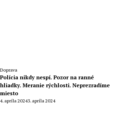
Doprava
Polícia nikdy nespí. Pozor na ranné
hliadky. Meranie rýchlosti. Neprezradíme
miesto
By
4. apríla 2024
3. apríla 2024
Redakcia