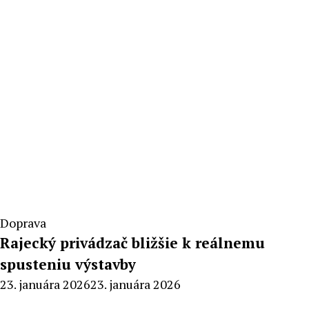
Doprava
Rajecký privádzač bližšie k reálnemu
spusteniu výstavby
By
23. januára 2026
23. januára 2026
Radoslav