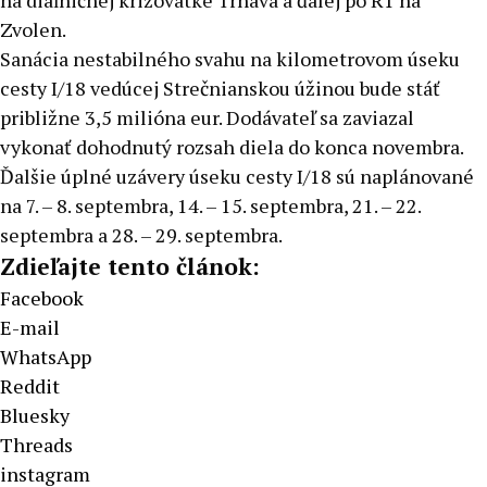
na diaľničnej križovatke Trnava a ďalej po R1 na
Zvolen.
Sanácia nestabilného svahu na kilometrovom úseku
cesty I/18 vedúcej Strečnianskou úžinou bude stáť
približne 3,5 milióna eur. Dodávateľ sa zaviazal
vykonať dohodnutý rozsah diela do konca novembra.
Ďalšie úplné uzávery úseku cesty I/18 sú naplánované
na 7. – 8. septembra, 14. – 15. septembra, 21. – 22.
septembra a 28. – 29. septembra.
Zdieľajte tento článok:
Facebook
E-mail
WhatsApp
Reddit
Bluesky
Threads
instagram