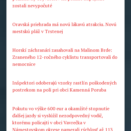
zostali nevypočuté
Oravská priehrada má novú lákavú atrakciu. Novú
mestskú pláž v Trstenej
Horskí záchranári zasahovali na Malinom Brde:
Zraneného 12-ročného cyklistu transportovali do
nemocnice
Inšpektori odoberajú vzorky rastlín poškodených
postrekom na poli pri obci Kamenná Poruba
Pokutu vo výške 600 eur a okamžité stopnutie
ďalšej jazdy si vyslúžil nezodpovedný vodič,
ktorému policajti v obci Vavrečka v
Námestovskom okrese namerali rýchlosť až 113