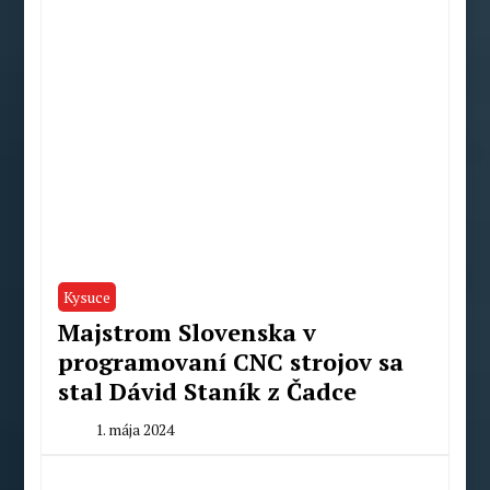
Kysuce
Majstrom Slovenska v
programovaní CNC strojov sa
stal Dávid Staník z Čadce
1. mája 2024
By
Milan
Macek