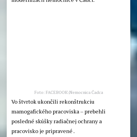
Foto: FACEBOOK\Nemocnica Čadca
Vo štvrtok ukončili rekonštrukciu
mamogafického pracoviska – prebehli
posledné skúšky radiačnej ochrany a
pracovisko je pripravené .