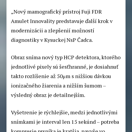
„Nový mamografický prístroj Fuji FDR
Amulet Innovality predstavuje ďalší krok v
modernizácii a zlepšenií možností
diagnostiky v Kysuckej NsP Čadca.
Obraz sníma nový typ HCP detektora, ktorého
jednotlivé pixely sú šesťhranné, je dosiahnuť
takto rozlíšenie až 50μm s nižšiou dávkou
ionizačného žiarenia a nižším šumom –
výsledný obraz je detailnejším.
Vyšetrenie je rýchlejšie, medzi jednotlivými
snímkami je interval len 15 sekúnd – potreba
kompresie prsníka je kratšia, navyše vo