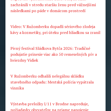
zachránili v stredu staršiu ženu pred vážnejšími
následkami po páde v domácom prostredí
Video: V Ružomberku dopadli sériového zlodeja
kávy a kozmetiky, pri úteku pred hliadkou sa zranil
Pivný festival Sládkova Bytča 2026: Tradičné
podujatie prinesie viac ako 50 remeselných pív a
hviezdny Vidiek
V Ružomberku odhalili nelegálnu skládku
stavebného odpadu: Mestská polícia vypátrala
vinníka
Výstavba preložky I/11 v Brodne napreduje,
požiadavky obyvateľov na priame napojenie