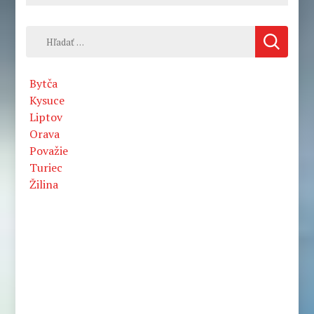
Hľadať:
Bytča
Kysuce
Liptov
Orava
Považie
Turiec
Žilina