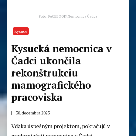
Foto: FACEBOOK\Nemocnica Čadca
Kysuce
Kysucká nemocnica v
Čadci ukončila
rekonštrukciu
mamografického
pracoviska
30. decembra 2023
Vďaka úspešným projektom, pokračujú v
modernizácii nemocnice v Čadci.