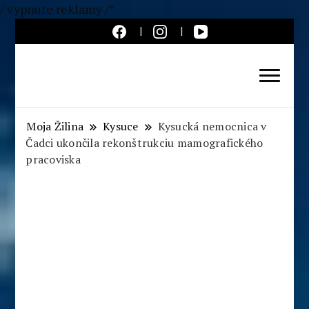
/ vypnute reklamy /*
Aktuálne správy – severné
Slovensko
Moja Žilina
Kysuce
Kysucká nemocnica v
Čadci ukončila rekonštrukciu mamografického
pracoviska